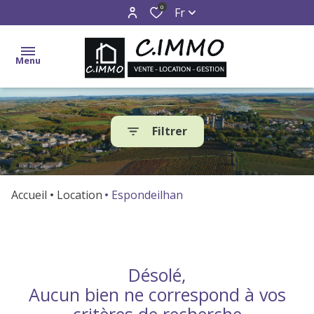
0
Fr
Menu
accueil
Filtrer
ventes
locations
Accueil
Location
Espondeilhan
gestion
estimation
Désolé,
alerte
Aucun bien ne correspond à vos
e-
critères de recherche
mail