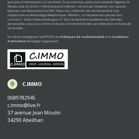
pour plus d’informations sur vos droits. Si vous estimez, après avoir contacté l'Agence / le
Réseau, que vos droits « Informatique et Libertés » ne sont pas respectés, vous pouvez
adresser une réclamation à la CNIL. Nous vous informons de l’existence de la liste
d'opposition au démarchage téléphonique « Bloctel », sur laquelle vous pouvez vous
inscrire ici :
https://www.bloctel.gouv.fr
. Dans le cadre de la protection des Données
personnelles, nous vous invitons à ne pas inscrire de Données sensibles dans le champ de
saisie libre.
Ce site est protégé par reCAPTCHA, les
Politiques de Confidentialité
et es
Conditions
d'utilisation
de Google s'appliquent.
C.IMMO
0689782945
c.immo@live.fr
37 avenue Jean Moulin
34290 Abeilhan