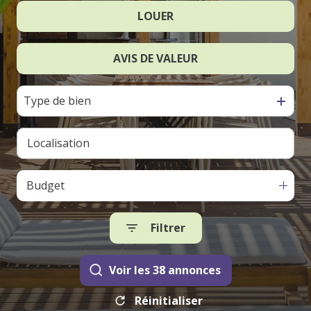
LOUER
De l'ancien
contact
AVIS DE VALEUR
à l'année
Type de bien
Budget
Filtrer
Voir les
38
annonces
Réinitialiser