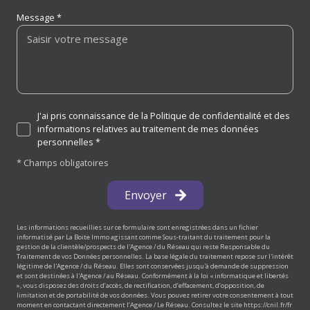
Message *
J'ai pris connaissance de la Politique de confidentialité et des
informations relatives au traitement de mes données
personnelles *
* Champs obligatoires
Envoyer
Les informations recueillies sur ce formulaire sont enregistrées dans un fichier
informatisé par La Boite Immo agissant comme Sous-traitant du traitement pour la
gestion de la clientèle/prospects de l'Agence / du Réseau qui reste Responsable du
Traitement de vos Données personnelles. La base légale du traitement repose sur l'intérêt
légitime de l'Agence / du Réseau. Elles sont conservées jusqu'à demande de suppression
et sont destinées à l'Agence / au Réseau. Conformément à la loi « informatique et libertés
», vous disposez des droits d’accès, de rectification, d’effacement, d’opposition, de
limitation et de portabilité de vos données. Vous pouvez retirer votre consentement à tout
moment en contactant directement l’Agence / Le Réseau. Consultez le site
https://cnil.fr/fr