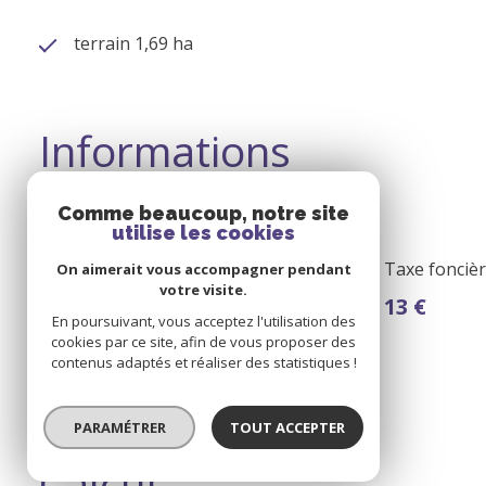
terrain 1,69 ha
Informations
financières
Comme beaucoup, notre site
utilise les cookies
Prix de vente
Taxe foncièr
On aimerait vous accompagner pendant
votre visite.
20 000 €
13 €
En poursuivant, vous acceptez l'utilisation des
Les honoraires d'agence seront
cookies par ce site, afin de vous proposer des
intégralement à la charge du vendeur
contenus adaptés et réaliser des statistiques !
PARAMÉTRER
TOUT ACCEPTER
Calcul