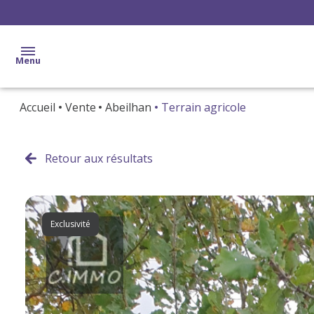
Menu
Accueil
Vente
Abeilhan
Terrain agricole
accueil
ventes
Retour aux résultats
locations
gestion
Exclusivité
estimation
alerte
e-
mail