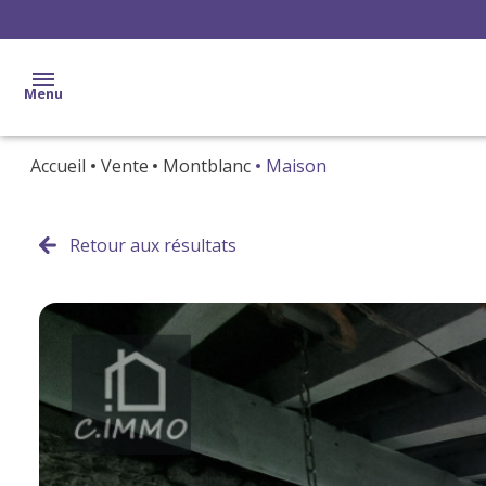
Menu
Accueil
Vente
Montblanc
Maison
accueil
ventes
Retour aux résultats
locations
gestion
estimation
alerte
e-
mail