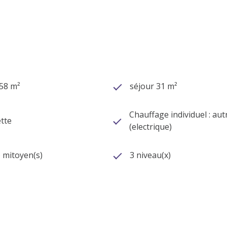
158 m²
séjour 31 m²
Chauffage individuel : aut
tte
(electrique)
) mitoyen(s)
3 niveau(x)