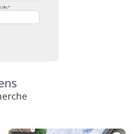
 (%) *
iens
herche