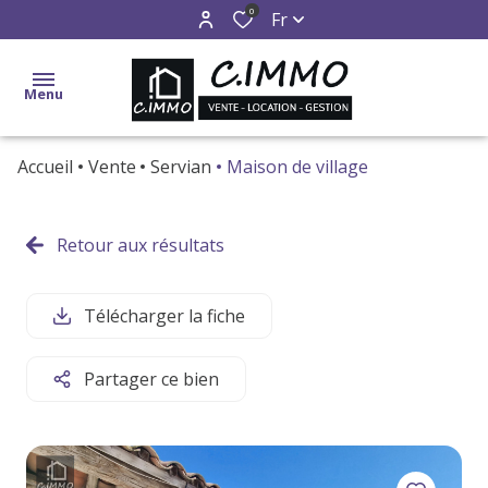
0
Fr
Menu
Accueil
Vente
Servian
Maison de village
accueil
ventes
Retour aux résultats
locations
Télécharger la fiche
gestion
estimation
Partager ce bien
alerte
e-
mail