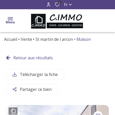
0
Fr
Menu
Accueil
Vente
St martin de l arcon
Maison
accueil
ventes
Retour aux résultats
locations
Télécharger la fiche
gestion
estimation
Partager ce bien
alerte
e-
mail