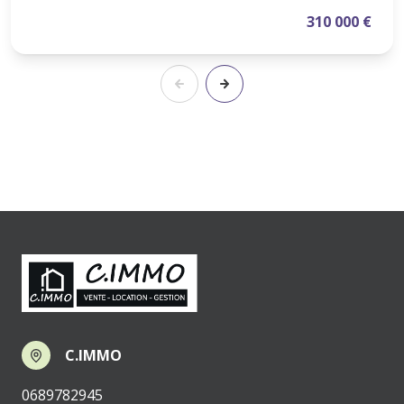
310 000 €
C.IMMO
0689782945