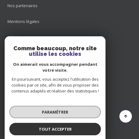
Nos partenaires
Mentions légales
Admin
Comme beaucoup, notre site
Nos honoraires
utilise les cookies
On aimerait vous accompagner pendant
Politique RGPD
votre visite.
En poursuivant, vous acceptez l'utilisation des
Cookies
cookies par ce site, afin de vous proposer des
contenus adaptés et réaliser des statistiques !
© 2026 | Tous droits réservés
PARAMÉTRER
Réalisé par
TOUT ACCEPTER