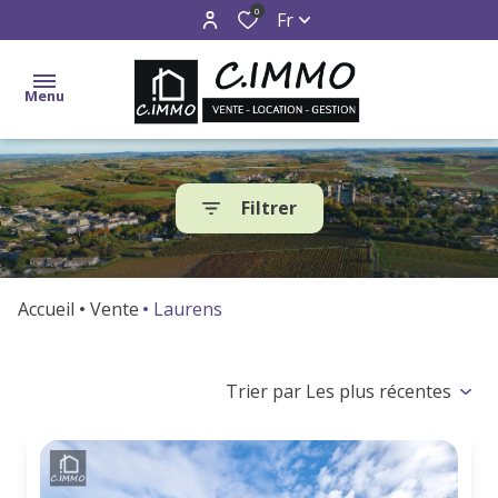
0
Fr
Menu
accueil
Filtrer
ventes
locations
Accueil
Vente
Laurens
gestion
estimation
Trier par Les plus récentes
alerte
e-
mail